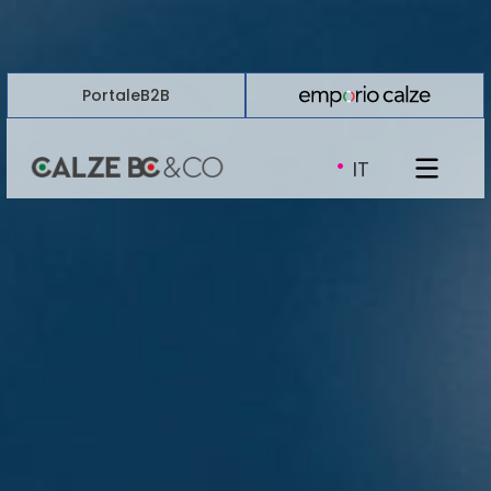
Portale
B2B
·
IT