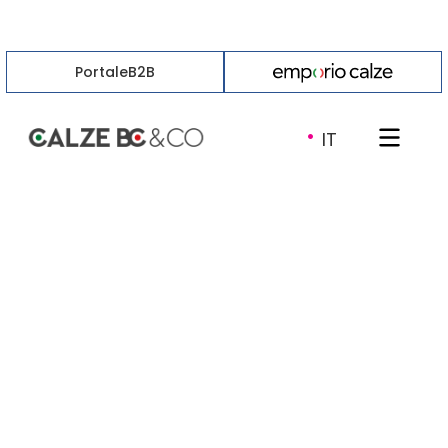
Portale
B2B
·
IT