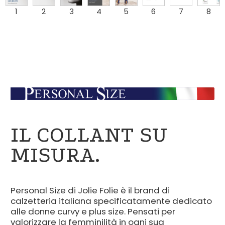
1
2
3
4
5
6
7
8
IL COLLANT SU
MISURA.
Personal Size di Jolie Folie è il brand di
calzetteria italiana specificatamente dedicato
alle donne curvy e plus size. Pensati per
valorizzare la femminilità in ogni sua