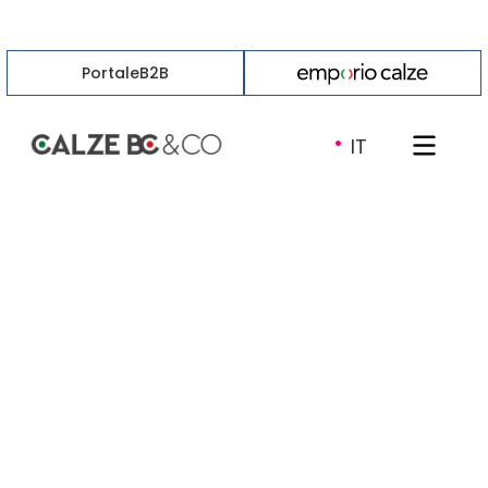
Portale
B2B
·
IT